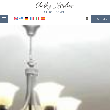
≡
RESERVEZ
ACCUEIL
EMPLACEMENT
HÉBERGEMENT
INSTALLATIONS
GALERIE