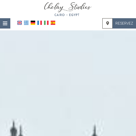
≡
RESERVEZ
ACCUEIL
EMPLACEMENT
HÉBERGEMENT
INSTALLATIONS
GALERIE